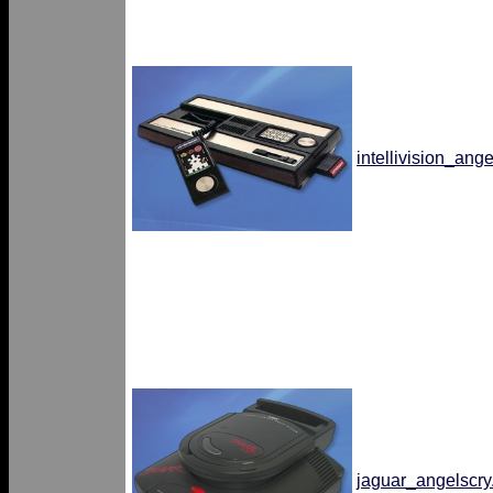
intellivision_ang
jaguar_angelscry