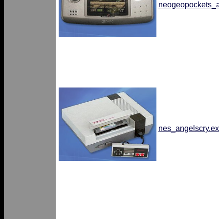
neogeopockets_a
nes_angelscry.e