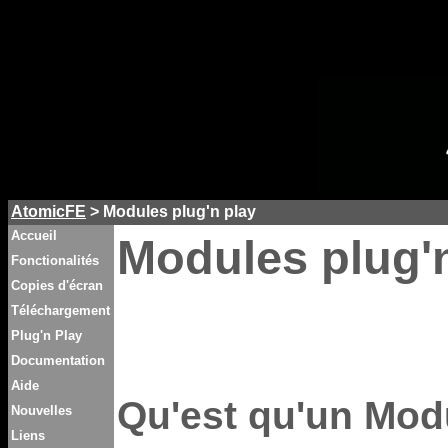
AtomicFE
> Modules plug'n play
Accueil
Modules plug'
Fonctionalités
Copies d'écran
Téléchargement
Plug'n Play
Documentation
Aide
Qu'est qu'un Mod
Nouvelles
Liens