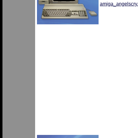
amiga_angelscry