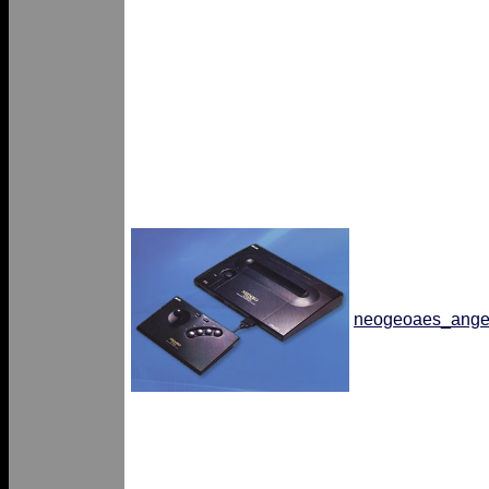
neogeoaes_angel