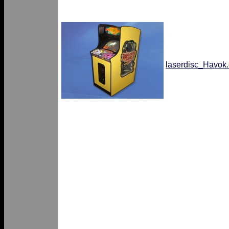
laserdisc_Havok