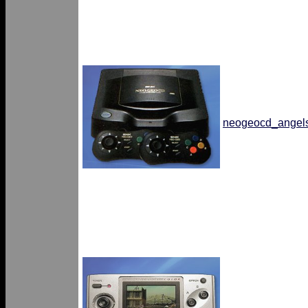
neogeocd_angels