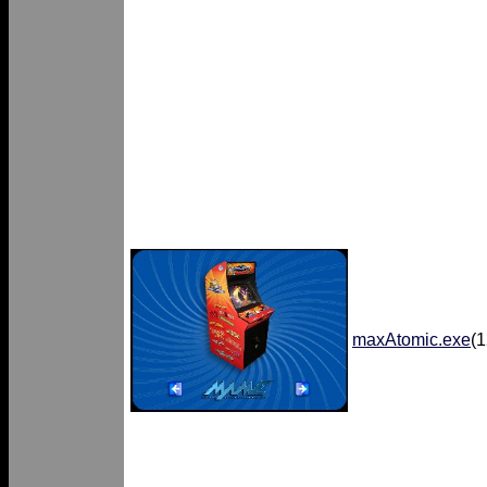
maxAtomic.exe
(