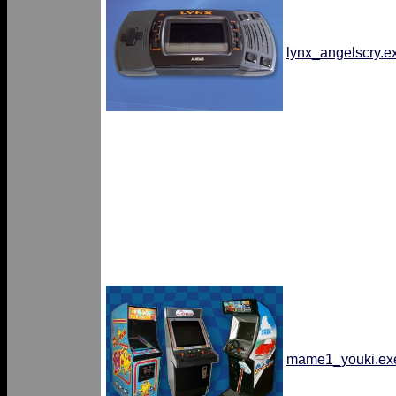
lynx_angelscry.e
mame1_youki.ex