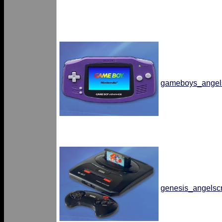
gameboys_angels
genesis_angelsc