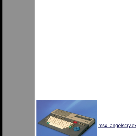
msx_angelscry.e