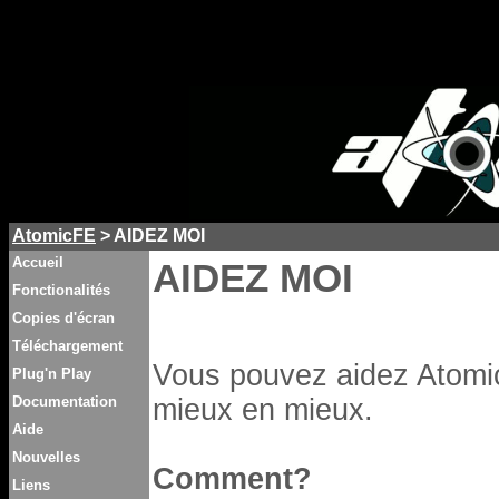
AtomicFE
> AIDEZ MOI
Accueil
AIDEZ MOI
Fonctionalités
Copies d'écran
Téléchargement
Vous pouvez aidez Atomic
Plug'n Play
Documentation
mieux en mieux.
Aide
Nouvelles
Comment?
Liens